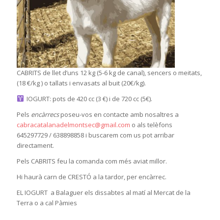
CABRITS de llet d’uns 12 kg (5-6 kg de canal), sencers o meitats,
(18 €/kg ) o tallats i envasats al buit (20€/kg).
IOGURT: pots de 420 cc (3 €) i de 720 cc (5€).
Pels
encàrrecs
poseu-vos en contacte amb nosaltres a
cabracatalanadelmontsec@gmail.com
o als telèfons
645297729 / 638898858 i buscarem com us pot arribar
directament.
Pels CABRITS feu la comanda com més aviat millor.
Hi haurà carn de CRESTÓ a la tardor, per encàrrec.
EL IOGURT a Balaguer els dissabtes al matí al Mercat de la
Terra o a cal Pàmies