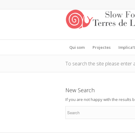
Qui som
Projectes
Implica’t
To search the site please enter a
New Search
If you are not happy with the results