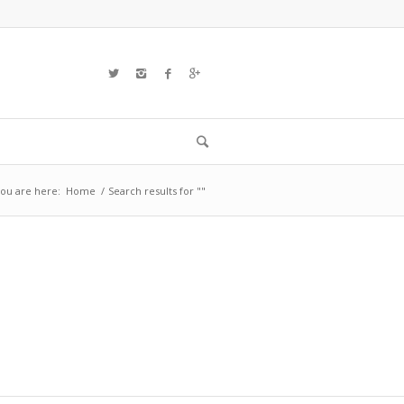
ou are here:
Home
/
Search results for ""