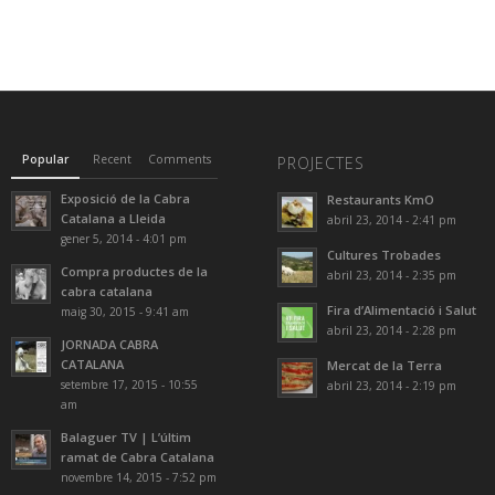
Popular
Recent
Comments
PROJECTES
Exposició de la Cabra
Restaurants KmO
Catalana a Lleida
abril 23, 2014 - 2:41 pm
gener 5, 2014 - 4:01 pm
Cultures Trobades
Compra productes de la
abril 23, 2014 - 2:35 pm
cabra catalana
Fira d’Alimentació i Salut
maig 30, 2015 - 9:41 am
abril 23, 2014 - 2:28 pm
JORNADA CABRA
CATALANA
Mercat de la Terra
setembre 17, 2015 - 10:55
abril 23, 2014 - 2:19 pm
am
Balaguer TV | L’últim
ramat de Cabra Catalana
novembre 14, 2015 - 7:52 pm