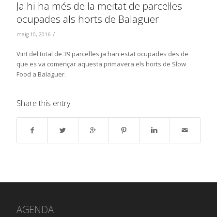
Ja hi ha més de la meitat de parcel·les
ocupades als horts de Balaguer
/
maig 10, 2016
Vint del total de 39 parcel·les ja han estat ocupades des de
que es va començar aquesta primavera els horts de Slow
Food a Balaguer.
Share this entry
AGENDA