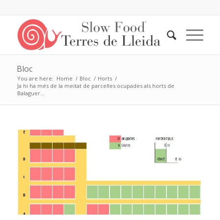
Bloc
You are here:
Home
/
Bloc
/
Horts
/
Ja hi ha més de la meitat de parcel·les ocupades als horts de
Balaguer...