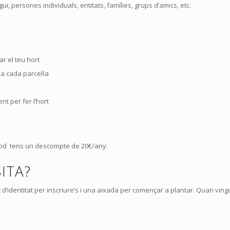
ui, persones individuals, entitats, famílies, grups d’amics, etc.
ar el teu hort
a cada parcel·la
 per fer l’hort
Food tens un descompte de 20€/any.
ITA?
d’identitat per inscriure’s i una aixada per començar a plantar. Quan ving