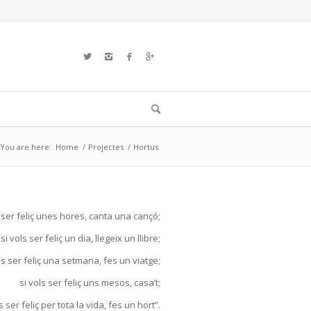
You are here:
Home
/
Projectes
/
Hortus
s ser feliç unes hores, canta una cançó;
si vols ser feliç un dia, llegeix un llibre;
ls ser feliç una setmana, fes un viatge;
si vols ser feliç uns mesos, casa’t;
s ser feliç per tota la vida, fes un hort”.