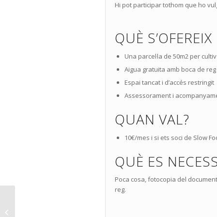
Hi pot participar tothom que ho vulg
QUÈ S’OFEREIX
Una parcel·la de 50m2 per cultiv
Aigua gratuita amb boca de reg 
Espai tancat i d’accés restringit
Assessorament i acompanyament
QUAN VAL?
10€/mes i si ets soci de Slow 
QUÈ ES NECESS
Poca cosa, fotocopia del document 
reg.
Restaurants KmO