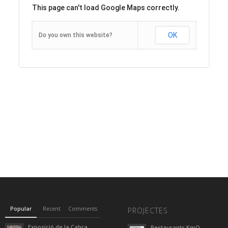
This page can't load Google Maps correctly.
OK
Do you own this website?
Popular
Recent
Comments
PROJECTES
Exposició de la Cabra
Restaurants KmO