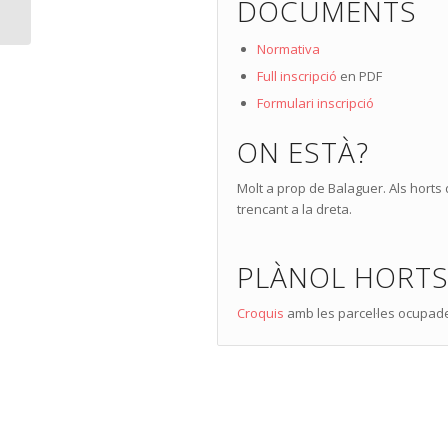
DOCUMENTS
Normativa
Full inscripció
en PDF
Formulari inscripció
ON ESTÀ?
Molt a prop de Balaguer. Als horts 
trencant a la dreta.
PLÀNOL HORT
Croquis
amb les parcel·les ocupades