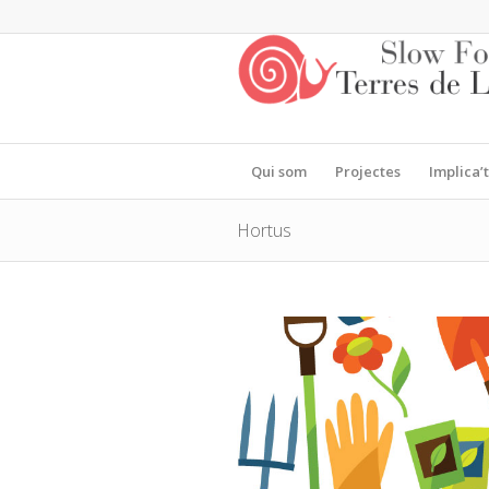
Qui som
Projectes
Implica’t
Hortus