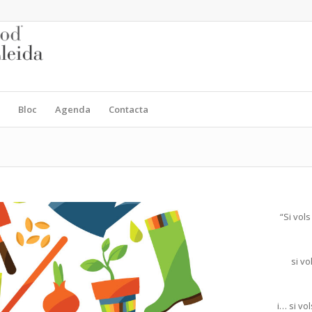
Bloc
Agenda
Contacta
“Si vol
si vo
i… si vol