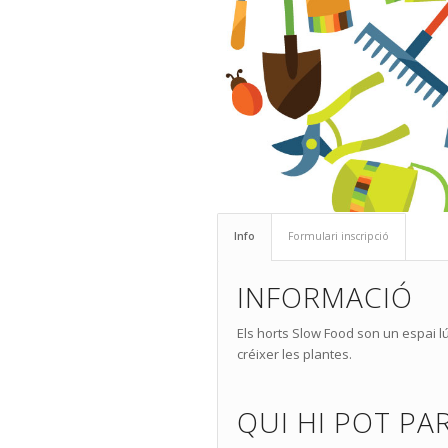
Info
Formulari inscripció
INFORMACIÓ
Els horts Slow Food son un espai l
créixer les plantes.
QUI HI POT PA