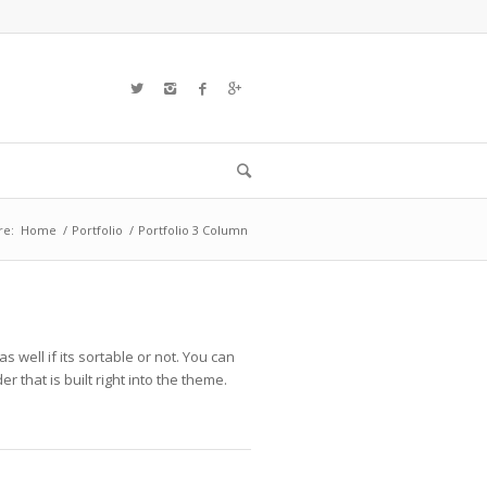
re:
Home
/
Portfolio
/
Portfolio 3 Column
well if its sortable or not. You can
 that is built right into the theme.