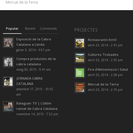
Mercat de la Terra
Popular
Recent
Comments
PROJECTES
Exposició de la Cabra
Restaurants KmO
Catalana a Lleida
abril 23, 2014 - 2:41 pm
gener 5, 2014 - 4:01 pm
Cultures Trobades
Compra productes de la
abril 23, 2014 - 2:35 pm
cabra catalana
Fira d’Alimentació i Salut
maig 30, 2015 - 9:41 am
abril 23, 2014 - 2:28 pm
JORNADA CABRA
CATALANA
Mercat de la Terra
setembre 17, 2015 - 10:55
abril 23, 2014 - 2:19 pm
am
Balaguer TV | L’últim
ramat de Cabra Catalana
novembre 14, 2015 - 7:52 pm