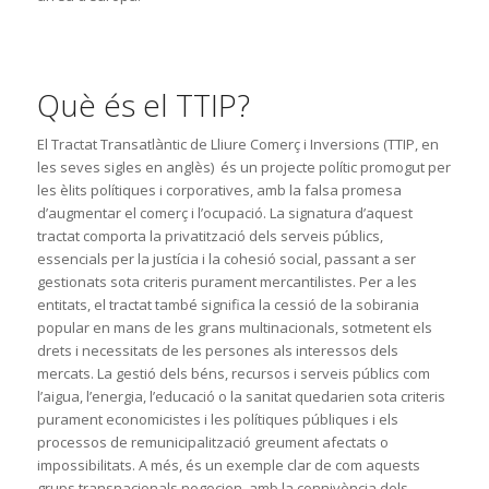
Què és el TTIP?
El Tractat Transatlàntic de Lliure Comerç i Inversions (TTIP, en
les seves sigles en anglès) és un projecte polític promogut per
les èlits polítiques i corporatives, amb la falsa promesa
d’augmentar el comerç i l’ocupació. La signatura d’aquest
tractat comporta la privatització dels serveis públics,
essencials per la justícia i la cohesió social, passant a ser
gestionats sota criteris purament mercantilistes. Per a les
entitats, el tractat també significa la cessió de la sobirania
popular en mans de les grans multinacionals, sotmetent els
drets i necessitats de les persones als interessos dels
mercats. La gestió dels béns, recursos i serveis públics com
l’aigua, l’energia, l’educació o la sanitat quedarien sota criteris
purament economicistes i les polítiques públiques i els
processos de remunicipalització greument afectats o
impossibilitats. A més, és un exemple clar de com aquests
grups transnacionals negocien, amb la connivència dels