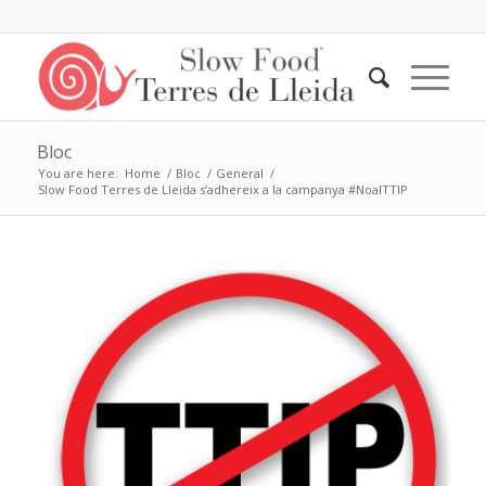
Bloc
You are here:
Home
/
Bloc
/
General
/
Slow Food Terres de Lleida s’adhereix a la campanya #NoalTTIP