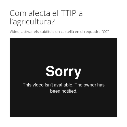
Com afecta el TTIP a
l’agricultura?
Vídeo, activar els subtítols en castellà en el requadre “CC”