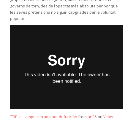
governs de torn, des de l’opacitat més absoluta per por que
les seves pretensions no siguin capgirades per la voluntat
popular.
TTIP: el campo cerrado por defunción
from
art35
on
Vimeo
.