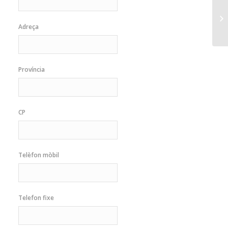
Adreça
Província
CP
Telèfon mòbil
Telefon fixe