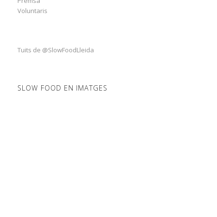
Premsa
Voluntaris
Tuits de @SlowFoodLleida
SLOW FOOD EN IMATGES