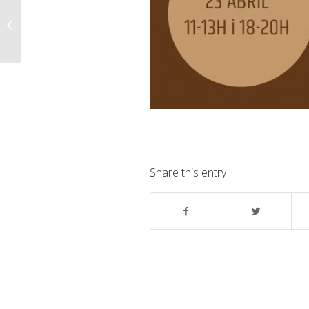
Sopar de voluntaris 30
gener a les 19:30h
Share this entry