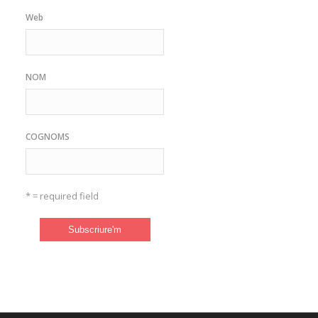
Web
NOM
COGNOMS
* = required field