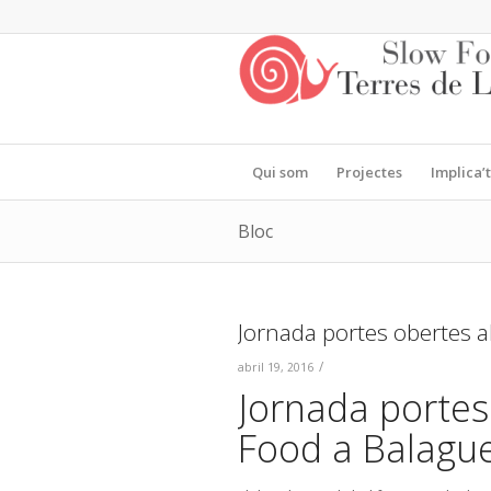
Qui som
Projectes
Implica’t
Bloc
Jornada portes obertes a
/
abril 19, 2016
Jornada portes
Food a Balagu