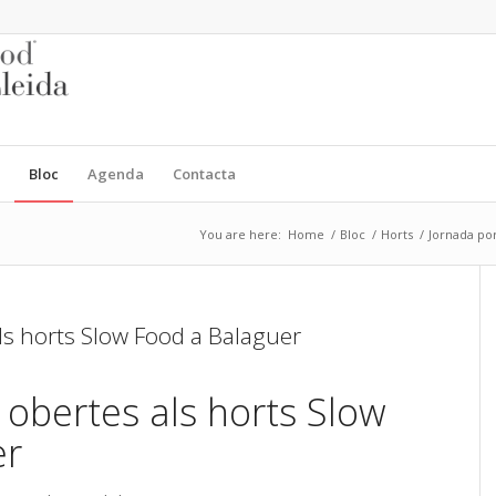
Bloc
Agenda
Contacta
You are here:
Home
/
Bloc
/
Horts
/
Jornada por
ls horts Slow Food a Balaguer
 obertes als horts Slow
er